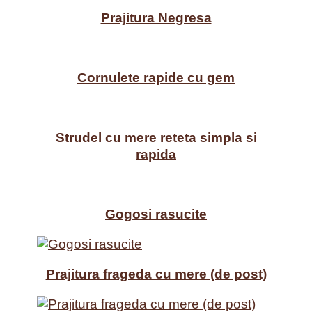
Prajitura Negresa
Cornulete rapide cu gem
Strudel cu mere reteta simpla si
rapida
Gogosi rasucite
Prajitura frageda cu mere (de post)