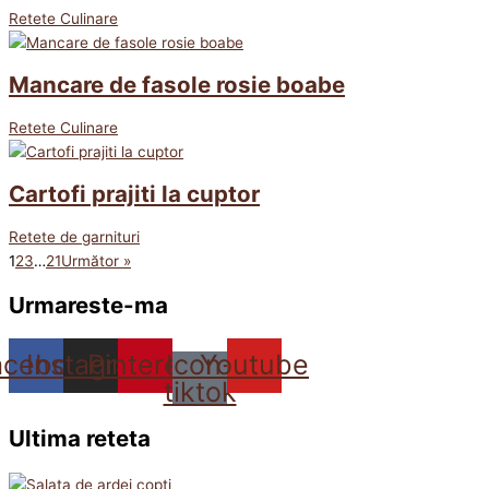
Retete Culinare
Mancare de fasole rosie boabe
Retete Culinare
Cartofi prajiti la cuptor
Retete de garnituri
1
2
3
…
21
Următor »
Urmareste-ma
acebook
Instagram
Pinterest
Icon-
Youtube
tiktok
Ultima reteta