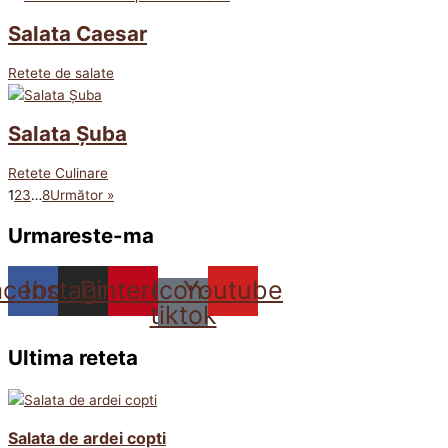
Salata Caesar
Retete de salate
Salata Șuba
Retete Culinare
1
2
3
…
8
Următor »
Urmareste-ma
acebook
Instagram
Pinterest
Icon-
Youtube
tiktok
Ultima reteta
Salata de ardei copti