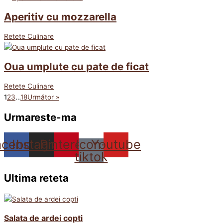
Aperitiv cu mozzarella
Retete Culinare
Oua umplute cu pate de ficat
Retete Culinare
1
2
3
…
18
Următor »
Urmareste-ma
acebook
Instagram
Pinterest
Icon-
Youtube
tiktok
Ultima reteta
Salata de ardei copti