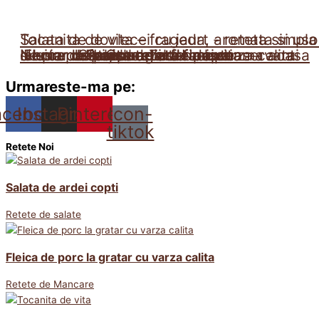
Tocanita de vita – frageda, aromata si uso
Salata de dovlecei cu iaurt - reteta simpla
de preparat
Iahnie de fasole reteta ca la mama acasa
Nectar de caise reteta fara conservanti
si usor de preparat
Fleica de porc la gratar cu varza calita
Sarmalute in foi de vita
Prajitura Zi si Noapte
Salata de ardei copti
Limonada de caise
Ostropel de pui
Urmareste-ma pe:
acebook
Instagram
Pinterest
Icon-
tiktok
Retete Noi
Salata de ardei copti
Retete de salate
Fleica de porc la gratar cu varza calita
Retete de Mancare