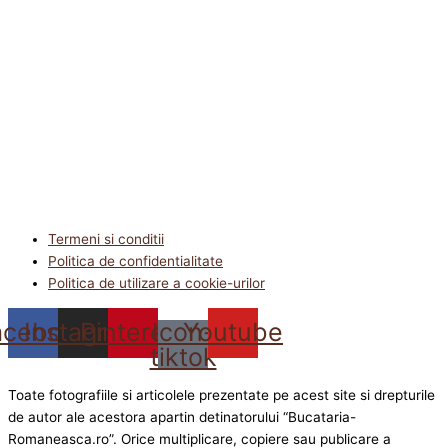
Termeni si conditii
Politica de confidentialitate
Politica de utilizare a cookie-urilor
acebook
Instagram
Pinterest
Icon-
Youtube
tiktok
Toate fotografiile si articolele prezentate pe acest site si drepturile
de autor ale acestora apartin detinatorului “Bucataria-
Romaneasca.ro”. Orice multiplicare, copiere sau publicare a