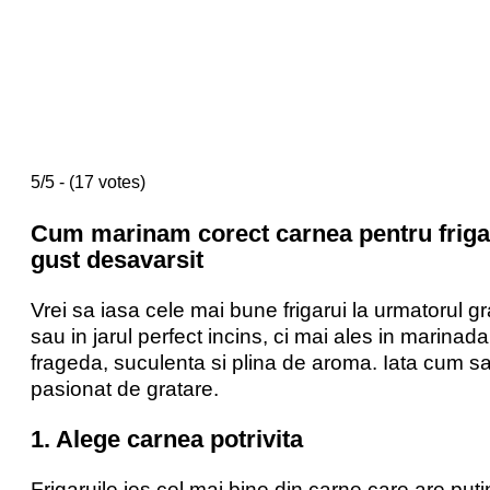
5/5 - (17 votes)
Cum marinam corect carnea pentru frigar
gust desavarsit
Vrei sa iasa cele mai bune frigarui la urmatorul g
sau in jarul perfect incins, ci mai ales in marina
frageda, suculenta si plina de aroma. Iata cum s
pasionat de gratare.
1. Alege carnea potrivita
Frigaruile ies cel mai bine din carne care are pu