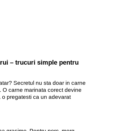
ui – trucuri simple pentru
ratar? Secretul nu sta doar in carne
da. O carne marinata corect devine
a o pregatesti ca un adevarat
tina grasime. Pentru porc, merg