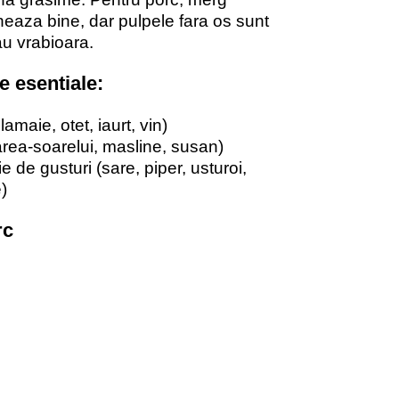
neaza bine, dar pulpele fara os sunt
au vrabioara.
e esentiale
:
amaie, otet, iaurt, vin)
area-soarelui, masline, susan)
e de gusturi (sare, piper, usturoi,
)
rc