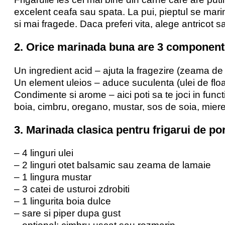
excelent ceafa sau spata. La pui, pieptul se mari
si mai fragede. Daca preferi vita, alege antricot s
2. Orice marinada buna are 3 component
Un ingredient acid – ajuta la fragezire (zeama de l
Un element uleios – aduce suculenta (ulei de flo
Condimente si arome – aici poti sa te joci in functi
boia, cimbru, oregano, mustar, sos de soia, miere
3. Marinada clasica pentru frigarui de po
– 4 linguri ulei
– 2 linguri otet balsamic sau zeama de lamaie
– 1 lingura mustar
– 3 catei de usturoi zdrobiti
– 1 lingurita boia dulce
– sare si piper dupa gust