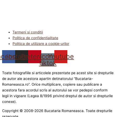
Termeni si conditii
Politica de confidentialitate
Politica de utilizare a cookie-urilor
acebook
Instagram
Pinterest
Icon-
Youtube
tiktok
Toate fotografiile si articolele prezentate pe acest site si drepturile
de autor ale acestora apartin detinatorului “Bucataria-
Romaneasca.ro”. Orice multiplicare, copiere sau publicare a
acestora fara acordul scris al autorului se vor pedepsi conform
legii in vigoare (Legea 8/1996 privind dreptul de autor si drepturile
conexe).
Copyright © 2008-2026 Bucataria Romaneasca. Toate drepturile
rezervate.