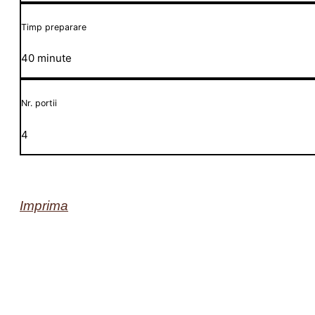
Timp preparare
40 minute
Nr. portii
4
Imprima