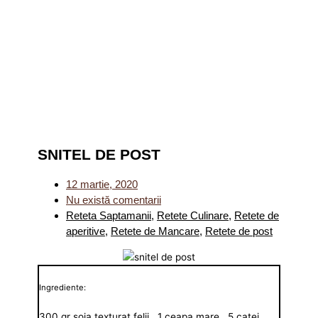
SNITEL DE POST
12 martie, 2020
Nu există comentarii
Reteta Saptamanii
,
Retete Culinare
,
Retete de
aperitive
,
Retete de Mancare
,
Retete de post
Ingrediente:
300 gr soia texturat felii , 1 ceapa mare , 5 catei