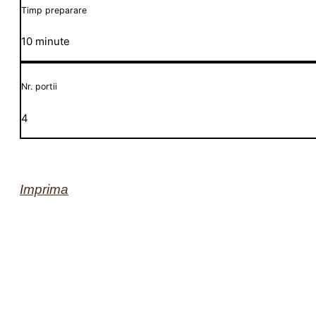
Timp preparare
10 minute
Nr. portii
4
Imprima