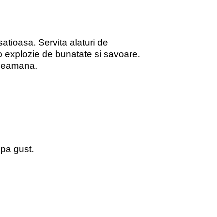
atioasa. Servita alaturi de
 explozie de bunatate si savoare.
ndeamana.
upa gust.