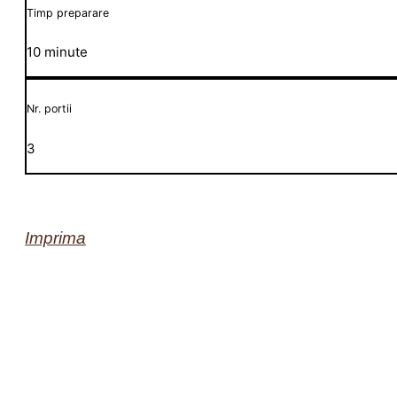
Timp preparare
10 minute
Nr. portii
3
Imprima