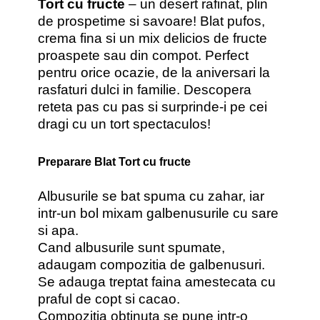
Tort cu fructe
– un desert rafinat, plin
de prospetime si savoare! Blat pufos,
crema fina si un mix delicios de fructe
proaspete sau din compot. Perfect
pentru orice ocazie, de la aniversari la
rasfaturi dulci in familie. Descopera
reteta pas cu pas si surprinde-i pe cei
dragi cu un tort spectaculos!
Preparare Blat Tort cu fructe
Albusurile se bat spuma cu zahar, iar
intr-un bol mixam galbenusurile cu sare
si apa.
Cand albusurile sunt spumate,
adaugam compozitia de galbenusuri.
Se adauga treptat faina amestecata cu
praful de copt si cacao.
Compozitia obtinuta se pune intr-o