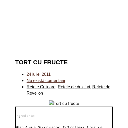
TORT CU FRUCTE
24 iulie, 2011
Nu există comentarii
Retete Culinare
,
Retete de dulciuri
,
Retete de
Revelion
Ingrediente:
Blat: 4 oua, 20 gr cacao, 120 gr faina, 1 praf de