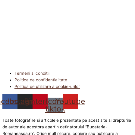
Termeni si conditii
Politica de confidentialitate
Politica de utilizare a cookie-urilor
acebook
Instagram
Pinterest
Icon-
Youtube
tiktok
Toate fotografiile si articolele prezentate pe acest site si drepturile
de autor ale acestora apartin detinatorului “Bucataria-
Romaneasca.ro”. Orice multiplicare, copiere sau publicare a