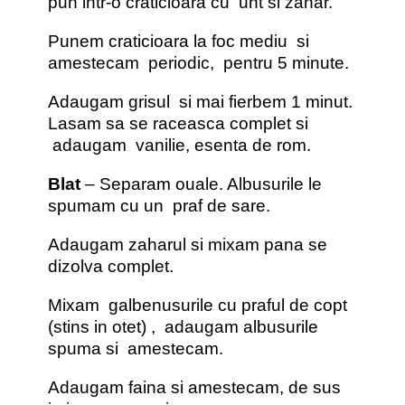
pun intr-o craticioara cu unt si zahar.
Punem craticioara la foc mediu si
amestecam periodic, pentru 5 minute.
Adaugam grisul si mai fierbem 1 minut.
Lasam sa se raceasca complet si
adaugam vanilie, esenta de rom.
Blat
– Separam ouale. Albusurile le
spumam cu un praf de sare.
Adaugam zaharul si mixam pana se
dizolva complet.
Mixam galbenusurile cu praful de copt
(stins in otet) , adaugam albusurile
spuma si amestecam.
Adaugam faina si amestecam, de sus