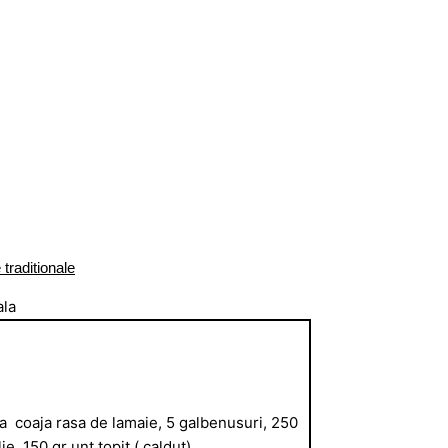
 traditionale
ura coaja rasa de lamaie, 5 galbenusuri, 250
e, 150 gr unt topit ( caldut).