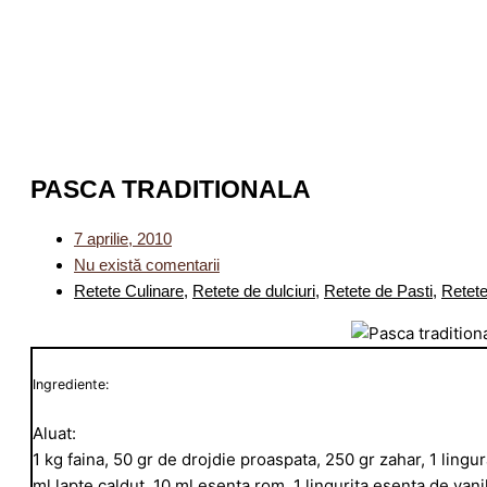
PASCA TRADITIONALA
7 aprilie, 2010
Nu există comentarii
Retete Culinare
,
Retete de dulciuri
,
Retete de Pasti
,
Retete
Ingrediente:
Aluat:
1 kg faina, 50 gr de drojdie proaspata, 250 gr zahar, 1 ling
ml lapte caldut, 10 ml esenta rom, 1 lingurita esenta de vanili