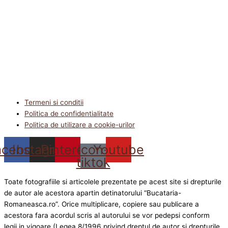
Termeni si conditii
Politica de confidentialitate
Politica de utilizare a cookie-urilor
acebook
Instagram
Pinterest
Icon-
Youtube
tiktok
Toate fotografiile si articolele prezentate pe acest site si drepturile
de autor ale acestora apartin detinatorului “Bucataria-
Romaneasca.ro”. Orice multiplicare, copiere sau publicare a
acestora fara acordul scris al autorului se vor pedepsi conform
legii in vigoare (Legea 8/1996 privind dreptul de autor si drepturile