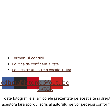
Termeni si conditii
Politica de confidentialitate
Politica de utilizare a cookie-urilor
acebook
Instagram
Pinterest
Icon-
Youtube
tiktok
Toate fotografiile si articolele prezentate pe acest site si dre
acestora fara acordul scris al autorului se vor pedepsi conform