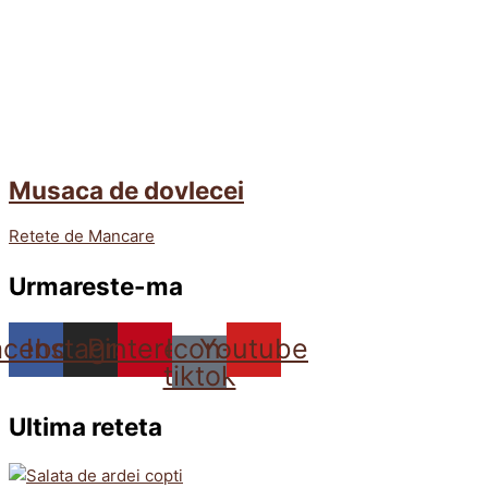
Musaca de dovlecei
Retete de Mancare
Urmareste-ma
acebook
Instagram
Pinterest
Icon-
Youtube
tiktok
Ultima reteta