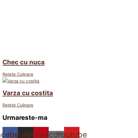
Chec cu nuca
Retete Culinare
Varza cu costita
Retete Culinare
Urmareste-ma
acebook
Instagram
Pinterest
Icon-
Youtube