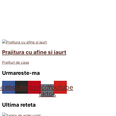
Prajitura cu afine si iaurt
Prajituri de casa
Urmareste-ma
acebook
Instagram
Pinterest
Icon-
Youtube
tiktok
Ultima reteta