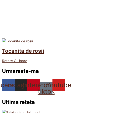
Tocanita de rosii
Retete Culinare
Urmareste-ma
acebook
Instagram
Pinterest
Icon-
Youtube
tiktok
Ultima reteta