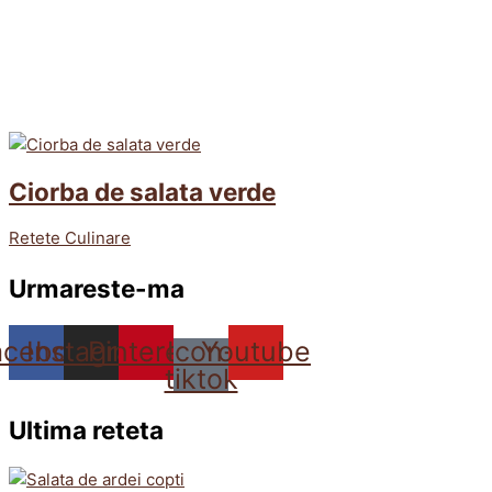
Ciorba de salata verde
Retete Culinare
Urmareste-ma
acebook
Instagram
Pinterest
Icon-
Youtube
tiktok
Ultima reteta