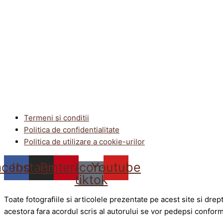
Termeni si conditii
Politica de confidentialitate
Politica de utilizare a cookie-urilor
acebook
Instagram
Pinterest
Icon-
Youtube
tiktok
Toate fotografiile si articolele prezentate pe acest site si dre
acestora fara acordul scris al autorului se vor pedepsi conform