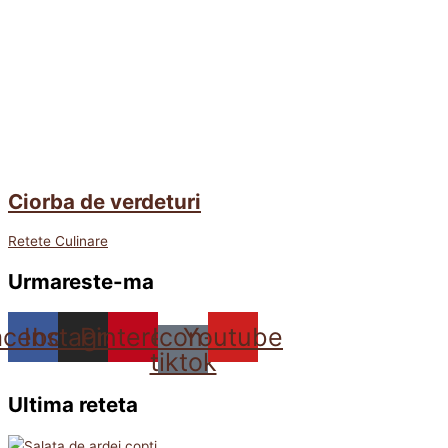
Ciorba de verdeturi
Retete Culinare
Urmareste-ma
acebook
Instagram
Pinterest
Icon-
Youtube
tiktok
Ultima reteta