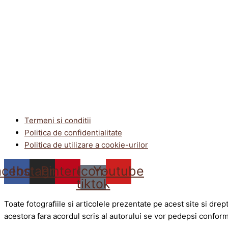
Termeni si conditii
Politica de confidentialitate
Politica de utilizare a cookie-urilor
acebook
Instagram
Pinterest
Icon-
Youtube
tiktok
Toate fotografiile si articolele prezentate pe acest site si dre
acestora fara acordul scris al autorului se vor pedepsi conform