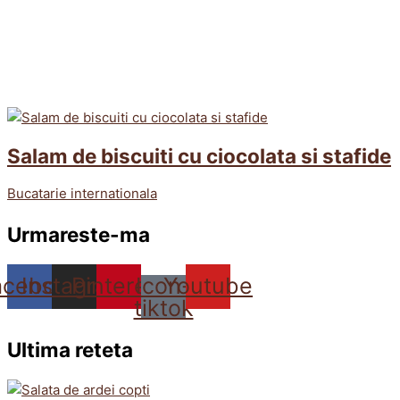
Salam de biscuiti cu ciocolata si stafide
Bucatarie internationala
Urmareste-ma
acebook
Instagram
Pinterest
Icon-
Youtube
tiktok
Ultima reteta