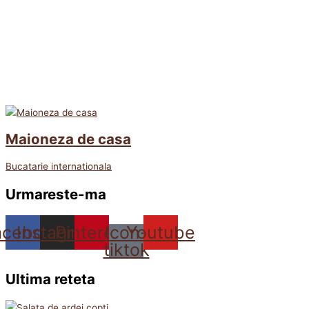
Maioneza de casa
Bucatarie internationala
Urmareste-ma
acebook
Instagram
Pinterest
Icon-
Youtube
tiktok
Ultima reteta