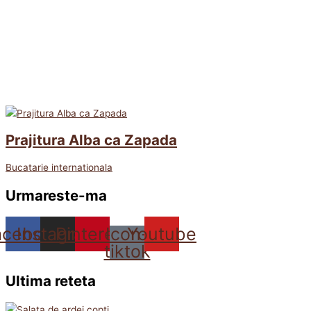
Prajitura Alba ca Zapada
Bucatarie internationala
Urmareste-ma
acebook
Instagram
Pinterest
Icon-
Youtube
tiktok
Ultima reteta