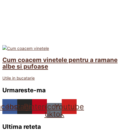
Cum coacem vinetele pentru a ramane
albe si pufoase
Utile in bucatarie
Urmareste-ma
acebook
Instagram
Pinterest
Icon-
Youtube
tiktok
Ultima reteta