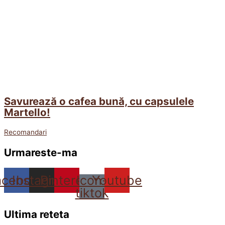
Savurează o cafea bună, cu capsulele
Martello!
Recomandari
Urmareste-ma
acebook
Instagram
Pinterest
Icon-
Youtube
tiktok
Ultima reteta