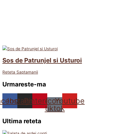
Sos de Patrunjel si Usturoi
Reteta Saptamanii
Urmareste-ma
acebook
Instagram
Pinterest
Icon-
Youtube
tiktok
Ultima reteta