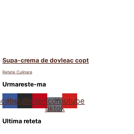
Supa-crema de dovleac copt
Retete Culinare
Urmareste-ma
acebook
Instagram
Pinterest
Icon-
Youtube
tiktok
Ultima reteta