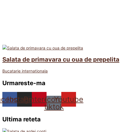
Salata de primavara cu oua de prepelita
Bucatarie internationala
Urmareste-ma
acebook
Instagram
Pinterest
Icon-
Youtube
tiktok
Ultima reteta