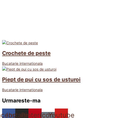
Crochete de peste
Bucatarie internationala
Piept de pui cu sos de usturoi
Bucatarie internationala
Urmareste-ma
acebook
Instagram
Pinterest
Icon-
Youtube